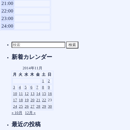
21:00
22:00
23:00
24:00
検
索
対
新着カレンダー
象:
2014年11月
月
火
水
木
金
土
日
1
2
3
4
5
6
7
8
9
10
11
12
13
14
15
16
17
18
19
20
21
22
23
24
25
26
27
28
29
30
« 10月
12月 »
最近の投稿