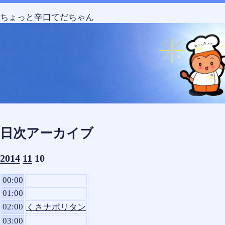
Skip
Skip
Skip
Skip
Skip
コ
to
to
to
to
to
ン
ちょっと辛口てだちゃん
SEARCH-
CALENDAR-
RECENT-
TEXT-
TEXT-
テ
2
2
POSTS-
8
7
ン
2
ツ
へ
ス
キ
ッ
プ
日次アーカイブ
2014
11
10
00:00
01:00
02:00
くさナポリタン
03:00