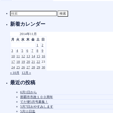
検
索
対
新着カレンダー
象:
2014年11月
月
火
水
木
金
土
日
1
2
3
4
5
6
7
8
9
10
11
12
13
14
15
16
17
18
19
20
21
22
23
24
25
26
27
28
29
30
« 10月
12月 »
最近の投稿
6月1日から
那覇市市政１００周年
てだ便5月号募集！
5月7日おやすみします
5月11日迄