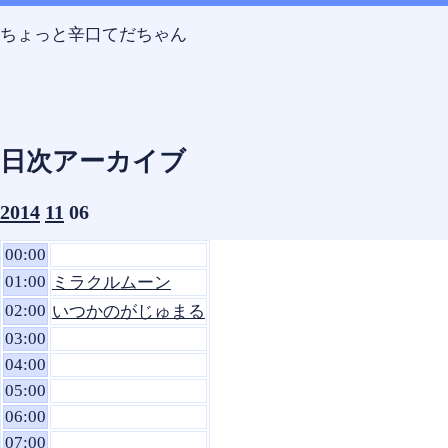
Skip
Skip
Skip
Skip
Skip
コ
to
to
to
to
to
ン
ちょっと辛口てだちゃん
SEARCH-
CALENDAR-
RECENT-
TEXT-
TEXT-
テ
2
2
POSTS-
8
7
ン
2
ツ
へ
ス
日次アーカイブ
キ
ッ
2014
11
06
プ
00:00
01:00
ミラクルムーン
02:00
いつかのがじゅまる
03:00
04:00
05:00
06:00
07:00