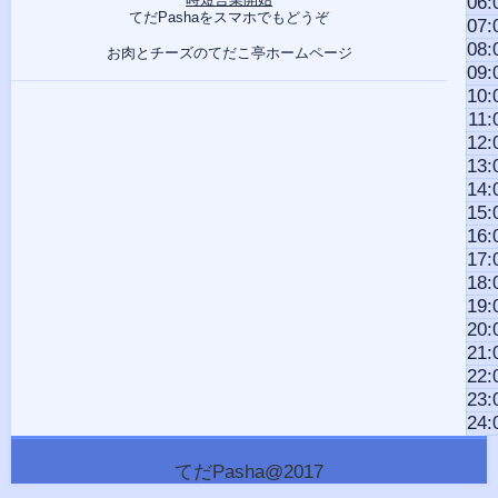
06:
てだPashaをスマホでもどうぞ
07:
08:
お肉とチーズのてだこ亭ホームページ
09:
10:
11:
12:
13:
14:
15:
16:
17:
18:
19:
20:
21:
22:
23:
24:
てだPasha@2017