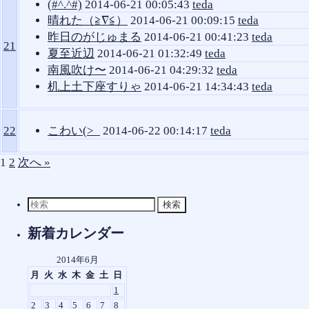
(#^.^#)
2014-06-21 00:05:43
teda
晴れた（≧∇≦）
2014-06-21 00:09:15
teda
昨日のがじゅまる
2014-06-21 00:41:23
teda
21
夏至近辺
2014-06-21 01:32:49
teda
南風吹け〜
2014-06-21 04:29:32
teda
机上土下座すりゃ
2014-06-21 14:34:43
teda
22
こわい(>_
2014-06-22 00:14:17
teda
1
2
次へ »
検
索
対
新着カレンダー
象:
2014年6月
月
火
水
木
金
土
日
1
2
3
4
5
6
7
8