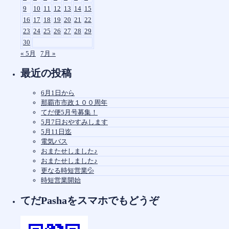
9
10
11
12
13
14
15
16
17
18
19
20
21
22
23
24
25
26
27
28
29
30
« 5月
7月 »
最近の投稿
6月1日から
那覇市市政１００周年
てだ便5月号募集！
5月7日おやすみします
5月11日迄
電気バス
おまたせしました♪
おまたせしました♪
更なる時短営業💦
時短営業開始
てだPashaをスマホでもどうぞ