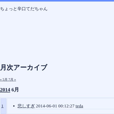
Skip
Skip
Skip
Skip
Skip
コ
to
to
to
to
to
ン
ちょっと辛口てだちゃん
SEARCH-
CALENDAR-
RECENT-
TEXT-
TEXT-
テ
2
2
POSTS-
8
7
ン
2
ツ
へ
ス
キ
ッ
プ
月次アーカイブ
« 5月
7月 »
2014
6月
1
悲しすぎ
2014-06-01 00:12:27
teda