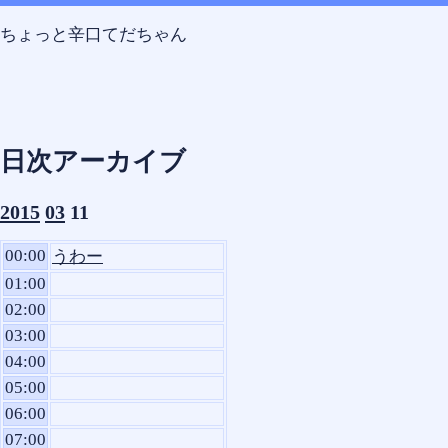
Skip
Skip
Skip
Skip
Skip
コ
to
to
to
to
to
ン
ちょっと辛口てだちゃん
SEARCH-
CALENDAR-
RECENT-
TEXT-
TEXT-
テ
2
2
POSTS-
8
7
ン
2
ツ
へ
ス
日次アーカイブ
キ
ッ
2015
03
11
プ
00:00
うわー
01:00
02:00
03:00
04:00
05:00
06:00
07:00