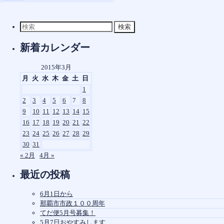
検
索
対
新着カレンダー
象:
2015年3月
月
火
水
木
金
土
日
1
2
3
4
5
6
7
8
9
10
11
12
13
14
15
16
17
18
19
20
21
22
23
24
25
26
27
28
29
30
31
« 2月
4月 »
最近の投稿
6月1日から
那覇市市政１００周年
てだ便5月号募集！
5月7日おやすみします