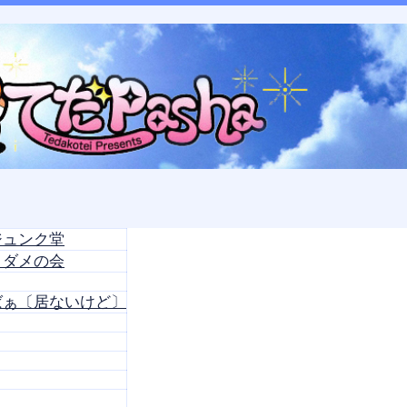
コ
Skip
Skip
Skip
Skip
Skip
ン
to
to
to
to
to
テ
SEARCH-
CALENDAR-
RECENT-
TEXT-
TEXT-
ン
2
2
POSTS-
8
7
ツ
2
へ
ス
キ
ッ
プ
ジュンク堂
メダメの会
ばぁ〔居ないけど〕