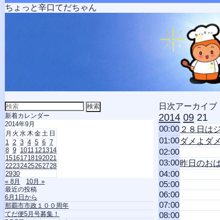
ちょっと辛口てだちゃん
検
日次アーカイブ
索
新着カレンダー
2014
09
21
対
2014年9月
00:00
象:
２８日は
月
火
水
木
金
土
日
01:00
ダメよダ
1
2
3
4
5
6
7
8
9
10
11
12
13
14
02:00
15
16
17
18
19
20
21
03:00
昨日のお
22
23
24
25
26
27
28
04:00
29
30
« 8月
10月 »
05:00
最近の投稿
06:00
6月1日から
07:00
那覇市市政１００周年
てだ便5月号募集！
08:00