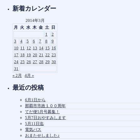
対
新着カレンダー
象:
2014年3月
月
火
水
木
金
土
日
1
2
3
4
5
6
7
8
9
10
11
12
13
14
15
16
17
18
19
20
21
22
23
24
25
26
27
28
29
30
31
« 2月
4月 »
最近の投稿
6月1日から
那覇市市政１００周年
てだ便5月号募集！
5月7日おやすみします
5月11日迄
電気バス
おまたせしました♪