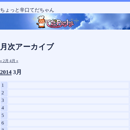
Skip
Skip
Skip
Skip
Skip
コ
to
to
to
to
to
ン
ちょっと辛口てだちゃん
SEARCH-
CALENDAR-
RECENT-
TEXT-
TEXT-
テ
2
2
POSTS-
8
7
ン
2
ツ
へ
ス
月次アーカイブ
キ
ッ
« 2月
4月 »
プ
2014
3月
1
2
3
4
5
6