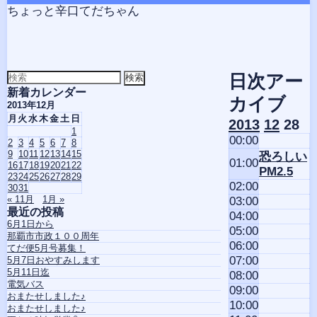
コ
Skip
Skip
Skip
Skip
Skip
ちょっと辛口てだちゃん
ン
to
to
to
to
to
テ
SEARCH-
CALENDAR-
RECENT-
TEXT-
TEXT-
ン
2
2
POSTS-
8
7
ツ
2
へ
検
日次アー
索
ス
新着カレンダー
対
カイブ
キ
2013年12月
象:
ッ
月
火
水
木
金
土
日
2013
12
28
1
プ
00:00
2
3
4
5
6
7
8
9
10
11
12
13
14
15
恐ろしい
01:00
16
17
18
19
20
21
22
PM2.5
23
24
25
26
27
28
29
02:00
30
31
« 11月
1月 »
03:00
最近の投稿
04:00
6月1日から
05:00
那覇市市政１００周年
06:00
てだ便5月号募集！
07:00
5月7日おやすみします
5月11日迄
08:00
電気バス
09:00
おまたせしました♪
10:00
おまたせしました♪