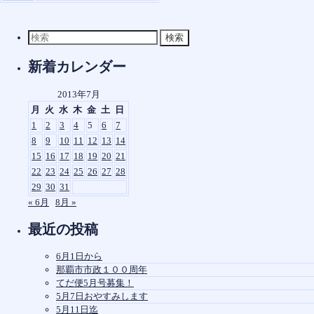
検
索
対
新着カレンダー
象:
2013年7月
月
火
水
木
金
土
日
1
2
3
4
5
6
7
8
9
10
11
12
13
14
15
16
17
18
19
20
21
22
23
24
25
26
27
28
29
30
31
« 6月
8月 »
最近の投稿
6月1日から
那覇市市政１００周年
てだ便5月号募集！
5月7日おやすみします
5月11日迄