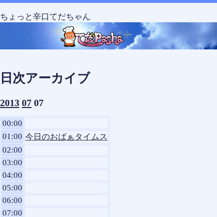
Skip
Skip
Skip
Skip
Skip
コ
to
to
to
to
to
ン
ちょっと辛口てだちゃん
SEARCH-
CALENDAR-
RECENT-
TEXT-
TEXT-
テ
2
2
POSTS-
8
7
ン
2
ツ
へ
ス
日次アーカイブ
キ
ッ
2013
07
07
プ
00:00
01:00
今日のおばぁタイムス
02:00
03:00
04:00
05:00
06:00
07:00