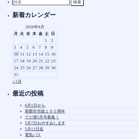
検
ー
索
対
プ
新着カレンダー
象:
2026年8月
月
火
水
木
金
土
日
1
2
3
4
5
6
7
8
9
10
11
12
13
14
15
16
17
18
19
20
21
22
23
24
25
26
27
28
29
30
31
« 5月
最近の投稿
6月1日から
那覇市市政１００周年
てだ便5月号募集！
5月7日おやすみします
5月11日迄
電気バス