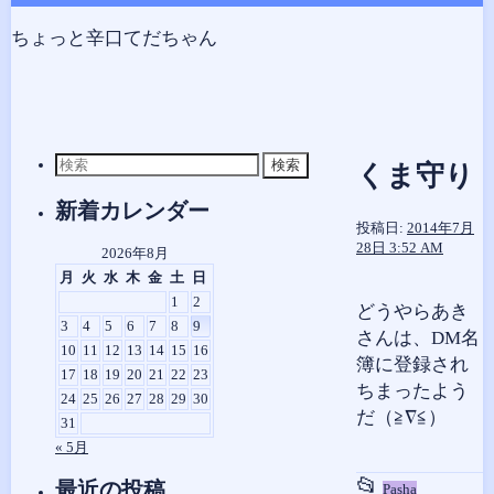
コ
ン
ちょっと辛口てだちゃん
テ
ン
ツ
へ
検
ス
くま守り
索
キ
対
新着カレンダー
ッ
象:
投稿日:
2014年7月
プ
28日 3:52 AM
2026年8月
月
火
水
木
金
土
日
1
2
どうやらあき
3
4
5
6
7
8
9
さんは、DM名
10
11
12
13
14
15
16
簿に登録され
17
18
19
20
21
22
23
ちまったよう
24
25
26
27
28
29
30
だ（≧∇≦）
31
« 5月
📂
投
最近の投稿
Pasha