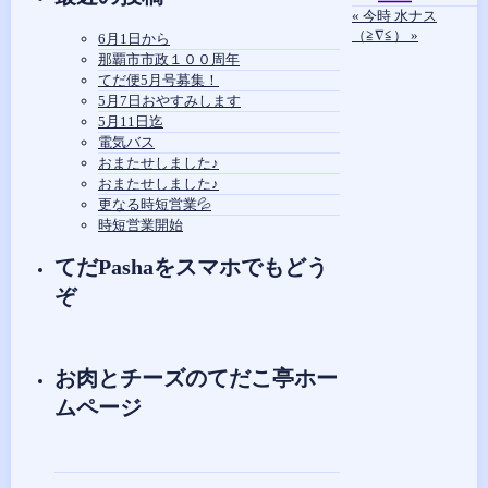
«
今時
水ナス
稿
（≧∇≦）
»
6月1日から
グ
那覇市市政１００周年
てだ便5月号募集！
ル
5月7日おやすみします
ー
5月11日迄
プ
電気バス
おまたせしました♪
おまたせしました♪
更なる時短営業💦
時短営業開始
てだPashaをスマホでもどう
ぞ
お肉とチーズのてだこ亭ホー
ムページ