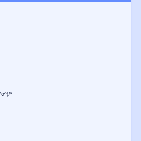
。
)/*
。