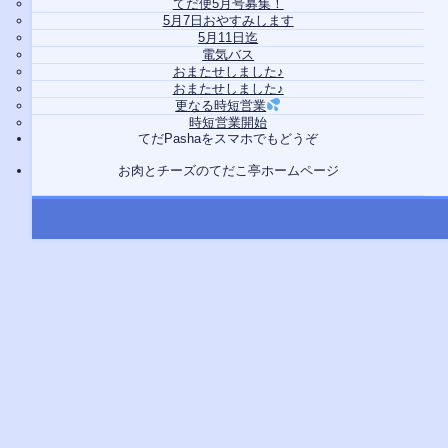
てだ便5月号募集！
5月7日おやすみします
5月11日迄
電気バス
おまたせしました♪
おまたせしました♪
更なる時短営業
時短営業開始
てだPashaをスマホでもどうぞ
お肉とチーズのてだこ亭ホームページ