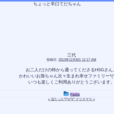
コ
ちょっと辛口てだちゃん
ン
テ
ン
ツ
へ
ス
キ
ッ
プ
三代
投稿日:
2013年12月8日 12:17 AM
お二人だけの時から通ってくださるHSGさん
かわいいお孫ちゃん次々生まれ幸せファミリー*(^o^
いつも楽しくご利用ありがとうございます
投
Pasha
稿
«
当たった*(^o^)/*
クリスマス
»
グ
ル