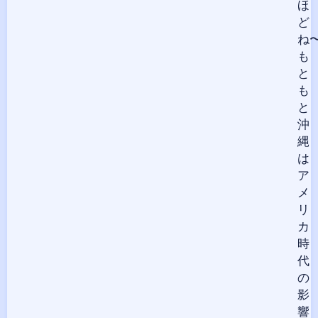
ほ
ど
ね
も
と
も
と
沖
縄
は
ア
メ
リ
カ
時
代
の
影
響