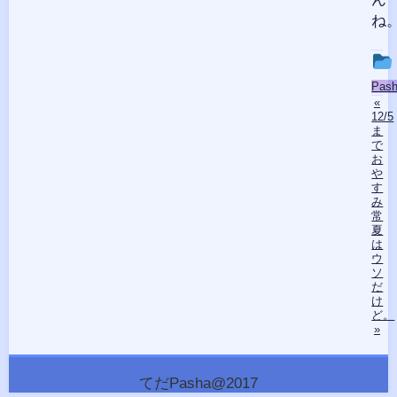
ね
投
Pas
稿
«
12/5
グ
ま
で
ル
お
ー
や
す
プ
み
常
夏
は
ウ
ソ
だ
け
ど。
»
てだPasha@2017