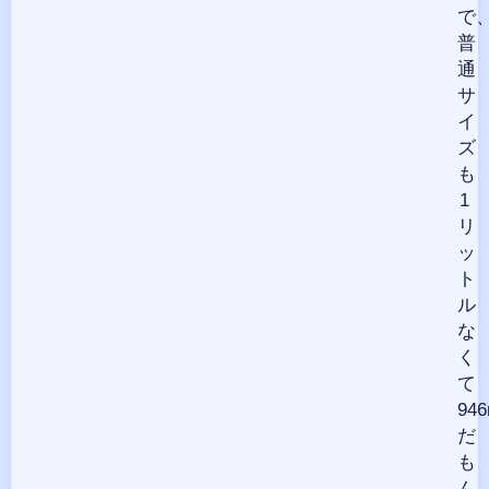
で
普
通
サ
イ
ズ
も
1
リ
ッ
ト
ル
な
く
て
946
だ
も
ん