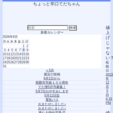
コ
ちょっと辛口てだちゃん
ン
テ
ン
ツ
へ
検
値
索
ス
上
新着カレンダー
対
2026年8月
キ
げ
象:
月
火
水
木
金
土
日
ッ
じ
1
2
プ
ゃ
3
4
5
6
7
8
9
な
10
11
12
13
14
15
16
い
17
18
19
20
21
22
23
24
25
26
27
28
29
30
投
31
稿
« 5月
日:
最近の投稿
2013
6月1日から
年
那覇市市政１００周年
12
月
てだ便5月号募集！
5
5月7日おやすみします
日
5月11日迄
4:15
電気バス
PM
おまたせしました♪
おまたせしました♪
値
更なる時短営業