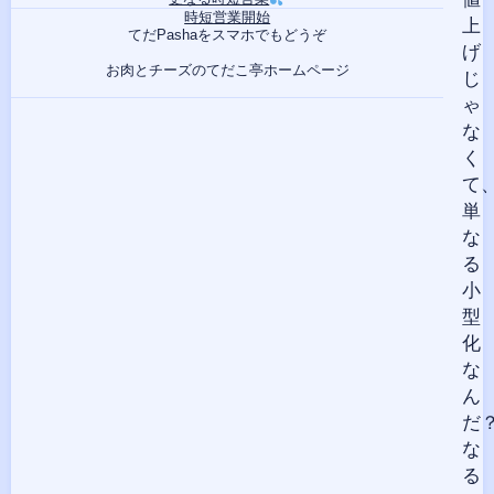
時短営業開始
上
てだPashaをスマホでもどうぞ
げ
お肉とチーズのてだこ亭ホームページ
じ
ゃ
な
く
て
単
な
る
小
型
化
な
ん
だ
な
る