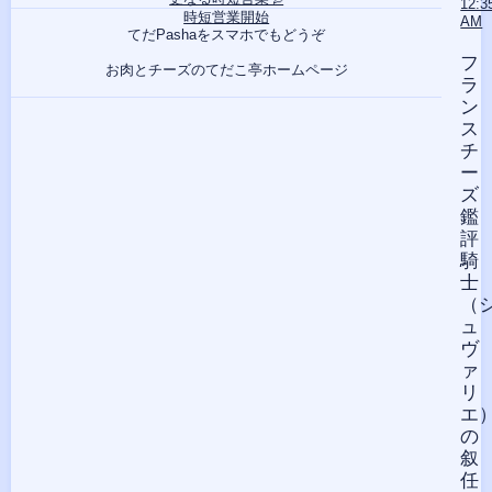
12:3
時短営業開始
AM
てだPashaをスマホでもどうぞ
フ
お肉とチーズのてだこ亭ホームページ
ラ
ン
ス
チ
ー
ズ
鑑
評
騎
士
（
ュ
ヴ
ァ
リ
エ
の
叙
任